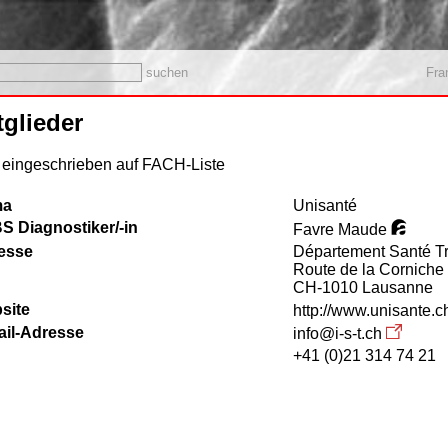
suchen
Fra
tglieder
 eingeschrieben auf FACH-Liste
ma
Unisanté
S Diagnostiker/-in
Favre Maude
esse
Département Santé Tr
Route de la Corniche
CH-1010 Lausanne
site
http://www.unisante.
ail-Adresse
info@i-s-t.ch
+41 (0)21 314 74 21