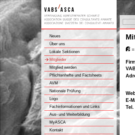
Mi
Neues
Über uns
=
Lokale Sektionen
Mitglieder
Fir
Mitglied werden
VAB
Pflichtenhefte und Factsheets
Adr
AVM
Nationale Prüfung
Web
Logo
E-M
Fachinformationen und Links
Tel.
Aus- und Weiterbildung
MyASCA
Kontakt