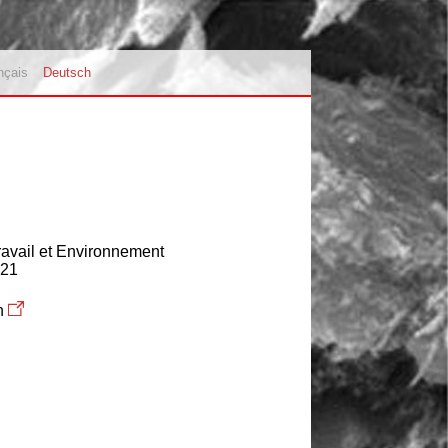
nçais
Deutsch
avail et Environnement
 21
ch