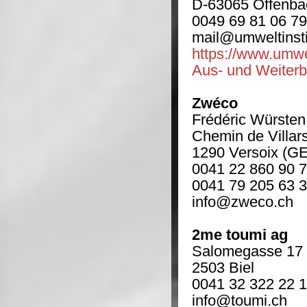
D-63065 Offenba
0049 69 81 06 79
mail@umweltinsti
https://www.umwel
Aus- und Weiterb
Zwéco
Frédéric Würsten
Chemin de Villar
1290 Versoix (GE
0041 22 860 90 
0041 79 205 63 
info@zweco.ch
2me toumi ag
Salomegasse 17
2503 Biel
0041 32 322 22 
info@toumi.ch