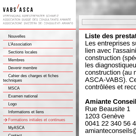
Liste des presta
Nouvelles
Les entreprises 
L'Association
lien avec l'assai
Sections locales
construction (spé
Membres
les diagnostiqueu
Devenir membre
construction (au 
Cahier des charges et fiches
ASCA-VABS). Cert
techniques
contrôlées et rec
MSCA
Examen national
Amiante Conseil
Logo
Rue Beausite 1
Informations et liens
1203 Genève
Formations initiales et continues
0041 22 340 56 
MyASCA
amianteconseils
Contact